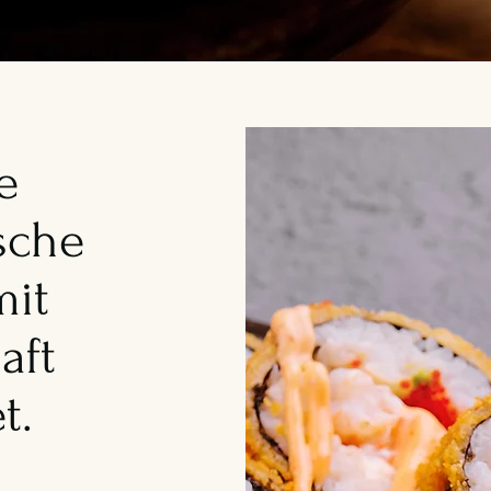
e
sche
mit
aft
t.